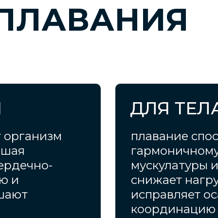
 ПЛАВАНИЯ
Я
ДЛЯ ТЕЛ
т организм
плавание спо
чшая
гармоничному
ердечно-
мускулатуры и 
ю и
снижает нагру
шают
исправляет ос
координацию