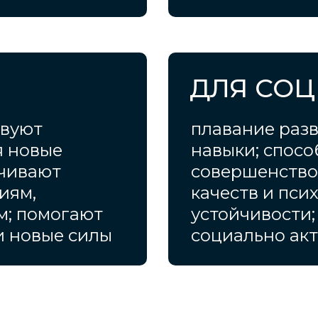
ДЛЯ СО
твуют
плавание раз
я новые
навыки; спосо
ичивают
совершенств
иям,
качеств и пси
м; помогают
устойчивости;
и новые силы
социально ак