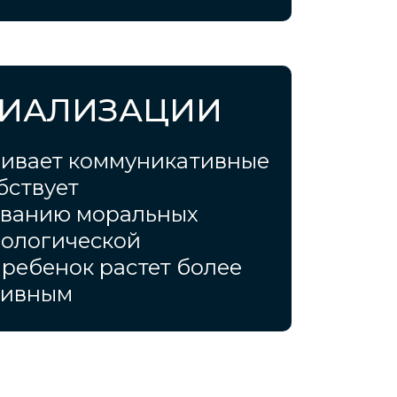
ЦИАЛИЗАЦИИ
вивает коммуникативные
бствует
ованию моральных
хологической
 ребенок растет более
тивным